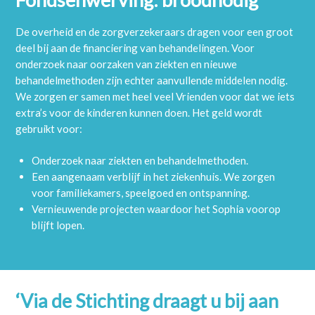
Kinderchirurgie en Kinder- en Jeugdpsychiatrie. Hierdoor
kan het ziekenhuis kinderen en hun ouders een zo compleet
De overheid en de zorgverzekeraars dragen voor een groot
mogelijke zorg aanbieden. Een missie die de Stichting
deel bij aan de financiering van behandelingen. Voor
Vrienden van het Sophia van harte ondersteunt!
onderzoek naar oorzaken van ziekten en nieuwe
behandelmethoden zijn echter aanvullende middelen nodig.
We zorgen er samen met heel veel Vrienden voor dat we iets
extra’s voor de kinderen kunnen doen. Het geld wordt
gebruikt voor:
Onderzoek naar ziekten en behandelmethoden.
Een aangenaam verblijf in het ziekenhuis. We zorgen
voor familiekamers, speelgoed en ontspanning.
Vernieuwende projecten waardoor het Sophia voorop
blijft lopen.
‘Via de Stichting draagt u bij aan